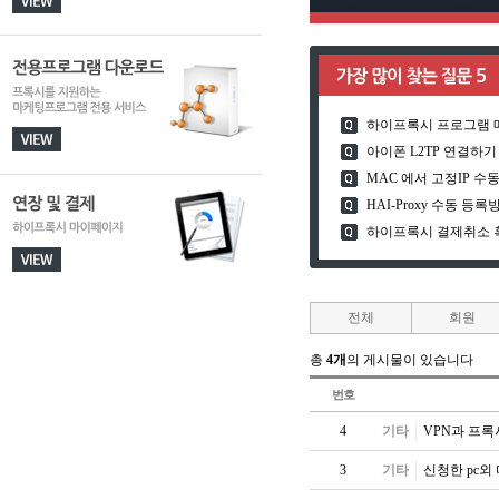
하이프록시 프로그램 
아이폰 L2TP 연결하기
MAC 에서 고정IP 
HAI-Proxy 수동 등록
하이프록시 결제취소 
전체
회원
총
4개
의 게시물이 있습니다
번호
4
기타
VPN과 프
3
기타
신청한 pc외