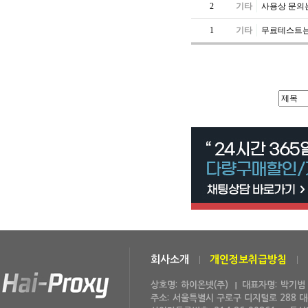
2
기타
사용상 문의
1
기타
무료테스트는
회사소개
개인정보취급방침
상호명:
하이온넷(주)
대표자명:
박기범
주소:
서울특별시 구로구 디지털로 288 