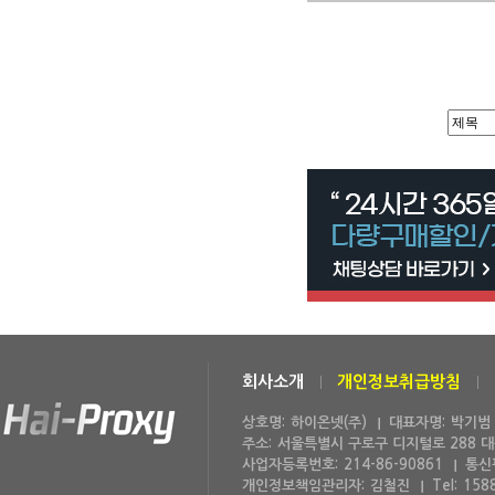
회사소개
개인정보취급방침
상호명:
하이온넷(주)
대표자명:
박기범
주소:
서울특별시 구로구 디지털로 288 
사업자등록번호:
214-86-90861
통신
개인정보책임관리자:
김철진
Tel:
158