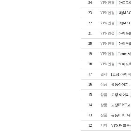
24
VPN연결
안드로이
23
VPN연결
맥(MA
22
VPN연결
맥(MA
21
VPN연결
아이폰(
20
VPN연결
아이폰(
19
VPN연결
Linu
18
VPN연결
하이프
17
결제
(고정)아이
16
상품
유동아이피 ,
15
상품
고정 아이피 
14
상품
고정IP KT
13
상품
유동IP KT
12
기타
VPN과 프