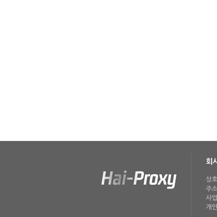
회
상호
주소
사업
개인