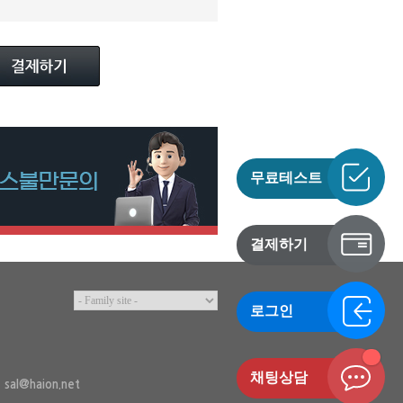
무료테스트
결제하기
로그인
채팅상담
sal@haion.net