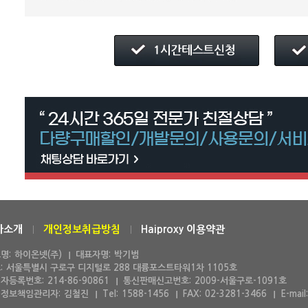
사소개
개인정보취급방침
Haiproxy 이용약관
명:
하이온넷(주)
대표자명:
박기범
:
서울특별시 구로구 디지털로 288 대륭포스트타워1차 1105호
자등록번호:
214-86-90861
통신판매신고번호:
2009-서울구로-1091호
정보책임관리자:
김철진
Tel:
1588-1456
FAX:
02-3281-3466
E-mail: